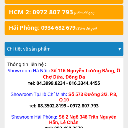
HCM 2: 0972 807 793
(Bấm để gọi)
Hải Phòng: 0934 682 679
(Bấm để gọi)
Chi tiết về sản phẩm
▼
Thông tin liên hệ :
Showroom Hà Nội
:
Số 116 Nguyễn Lương Bằng, Ô
Chợ Dừa, Đống Đa
el: 04.3999.8234 - 016.3344.4455
T
:
Showroom Tp.Hồ Chí Minh
Số 573 Đường 3/2, P.8,
Q.10
el: 08.3502.8199 - 0972.807.793
T
:
Showroom Hải Phòng
Số 2 Ngõ 348 Trần Nguyên
Hãn, Lê Chân