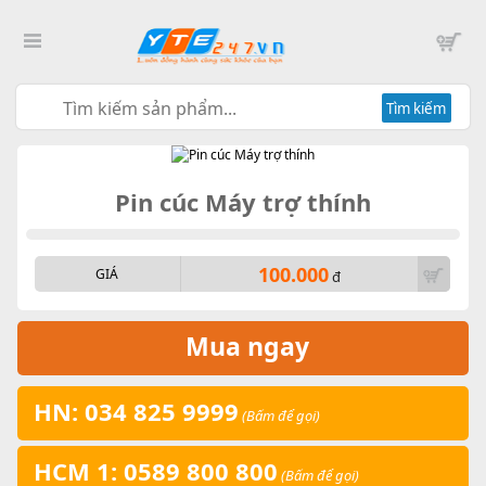
Tìm kiếm
Pin cúc Máy trợ thính
100.000
GIÁ
đ
Mua ngay
HN: 034 825 9999
(Bấm để gọi)
HCM 1: 0589 800 800
(Bấm để gọi)