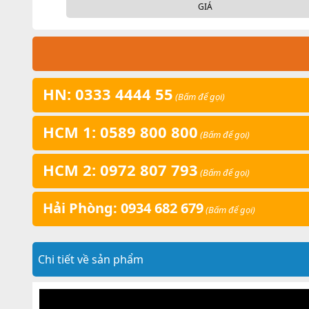
GIÁ
HN: 0333 4444 55
(Bấm để gọi)
HCM 1: 0589 800 800
(Bấm để gọi)
HCM 2: 0972 807 793
(Bấm để gọi)
Hải Phòng: 0934 682 679
(Bấm để gọi)
Chi tiết về sản phẩm