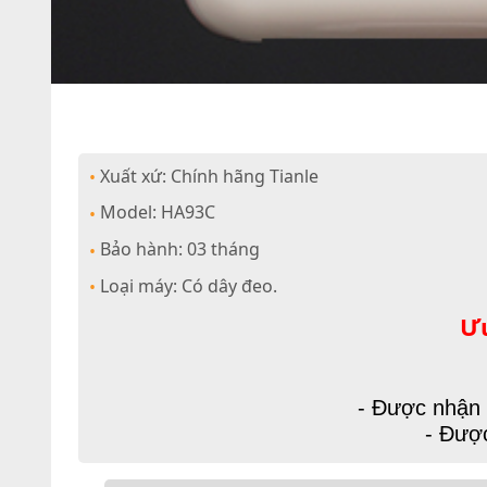
Xuất xứ: Chính hãng Tianle
•
Model: HA93C
•
Bảo hành: 03 tháng
•
Loại máy: Có dây đeo.
•
Ưu
- Được nhận 
- Được